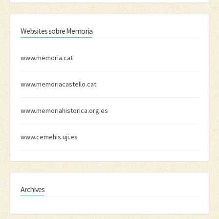
Websites sobre Memoria
www.memoria.cat
www.memoriacastello.cat
www.memoriahistorica.org.es
www.cemehis.uji.es
Archives