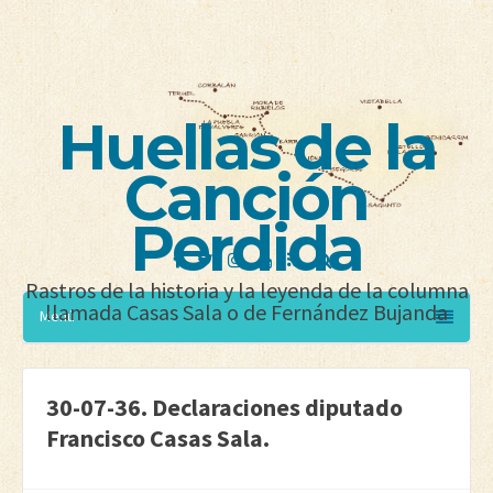
Huellas de la
Canción
Perdida
Rastros de la historia y la leyenda de la columna
llamada Casas Sala o de Fernández Bujanda
Menú
30-07-36. Declaraciones diputado
Francisco Casas Sala.