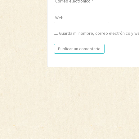
electrónico
*
Web
Guarda mi nombre, correo electrónico y w