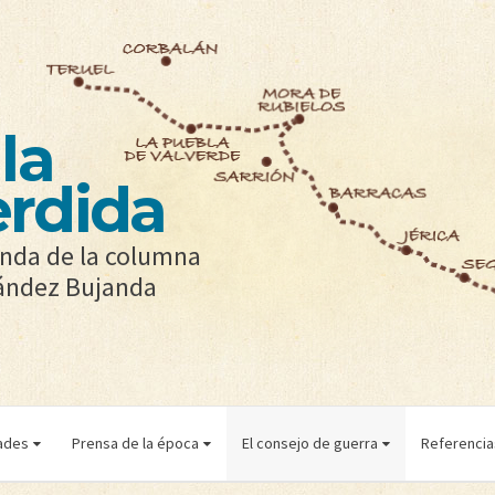
la
erdida
yenda de la columna
nández Bujanda
ades
Prensa de la época
El consejo de guerra
Referencias