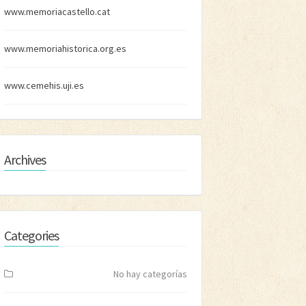
www.memoriacastello.cat
www.memoriahistorica.org.es
www.cemehis.uji.es
Archives
Categories
No hay categorías