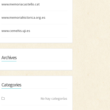
www.memoriacastello.cat
www.memoriahistorica.org.es
www.cemehis.uji.es
Archives
Categories
No hay categorías