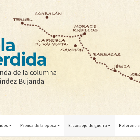
la
erdida
yenda de la columna
nández Bujanda
ades
Prensa de la época
El consejo de guerra
Referencias