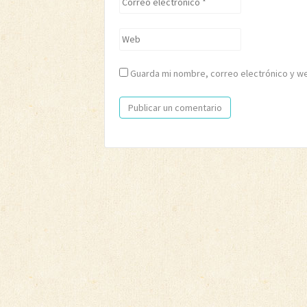
electrónico
*
Web
Guarda mi nombre, correo electrónico y w